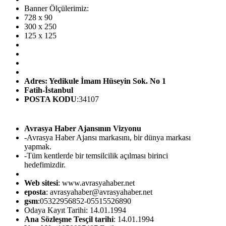
Banner Ölçülerimiz:
728 x 90
300 x 250
125 x 125
Adres: Yedikule İmam Hüseyin Sok. No 1
Fatih-İstanbul
POSTA KODU
:34107
Avrasya Haber Ajansının Vizyonu
-Avrasya Haber Ajansı markasını, bir dünya markası
yapmak.
-Tüm kentlerde bir temsilcilik açılması birinci
hedefimizdir.
Web sitesi
: www.avrasyahaber.net
eposta
: avrasyahaber@avrasyahaber.net
gsm
:05322956852-05515526890
Odaya Kayıt Tarihi: 14.01.1994
Ana Sözleşme Tesçil tarihi
: 14.01.1994