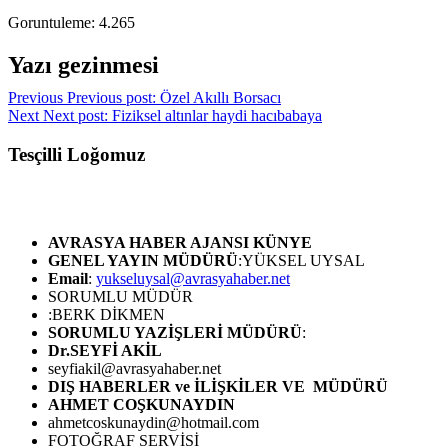
Goruntuleme:
4.265
Yazı gezinmesi
Previous
Previous post:
Özel Akıllı Borsacı
Next
Next post:
Fiziksel altınlar haydi hacıbabaya
Tesçilli Loğomuz
AVRASYA HABER AJANSI
KÜNYE
GENEL YAYIN MÜDÜRÜ
:YÜKSEL UYSAL
Email
:
yukseluysal@avrasyahaber.net
SORUMLU MÜDÜR
:BERK DİKMEN
SORUMLU YAZİŞLERİ MÜDÜRÜ
:
Dr.SEYFİ AKİL
seyfiakil@avrasyahaber.net
DIŞ HABERLER ve İLİŞKİLER VE MÜDÜRÜ
AHMET COŞKUNAYDIN
ahmetcoskunaydin@hotmail.com
FOTOĞRAF SERVİSİ