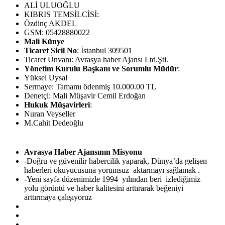
ALİ ULUOĞLU
KIBRIS TEMSİLCİSİ:
Özdinç AKDEL
GSM: 05428880022
Mali Künye
Ticaret Sicil No
: İstanbul 309501
Ticaret Ünvanı: Avrasya haber Ajansı Ltd.Şti.
Yönetim Kurulu Başkanı ve Sorumlu Müdür
:
Yüksel Uysal
Sermaye: Tamamı ödenmiş 10.000.00 TL
Denetçi: Mali Müşavir Cemil Erdoğan
Hukuk Müşavirleri
:
Nuran Veyseller
M.Cahit Dedeoğlu
Avrasya Haber Ajansının Misyonu
-Doğru ve güvenilir habercilik yaparak, Dünya’da gelişen
haberleri okuyucusuna yorumsuz aktarmayı sağlamak .
-Yeni sayfa düzenimizle 1994 yılından beri izlediğimiz
yolu görüntü ve haber kalitesini arttırarak beğeniyi
arttırmaya çalışıyoruz