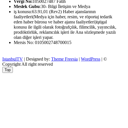
Vergi No:
1050027487 Fatih
Meslek Gubu
:30- Bilgi İletişim ve Medya
iş konusu:63.91,01 (Rev2) Haber ajanslarının
faaliyetleri(Medya için haber, resim, ve röportaj tedarik
eden haber bürosu ve haber ajansı faaliyetleri)iştigal
konusu ile ilgili olarak fotoğrafçılık, filimcilik, yayıncılık,
prodöktörlük, reklamcılık işleri ile Ana sözleşmede yazılı
olan diğer işleri yapar.
Mersis No: 0105002748700015
IstanbulTV
| Designed by:
Theme Freesia
|
WordPress
| ©
Copyright All right reserved
Top