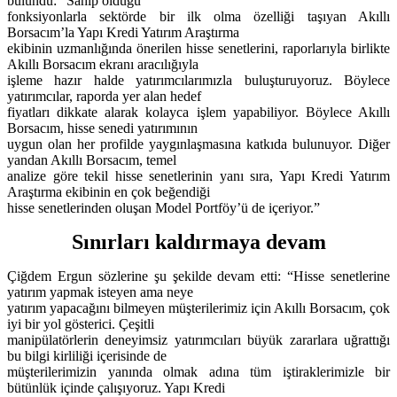
bulundu: “Sahip olduğu
fonksiyonlarla sektörde bir ilk olma özelliği taşıyan Akıllı
Borsacım’la Yapı Kredi Yatırım Araştırma
ekibinin uzmanlığında önerilen hisse senetlerini, raporlarıyla birlikte
Akıllı Borsacım ekranı aracılığıyla
işleme hazır halde yatırımcılarımızla buluşturuyoruz. Böylece
yatırımcılar, raporda yer alan hedef
fiyatları dikkate alarak kolayca işlem yapabiliyor. Böylece Akıllı
Borsacım, hisse senedi yatırımının
uygun olan her profilde yaygınlaşmasına katkıda bulunuyor. Diğer
yandan Akıllı Borsacım, temel
analize göre tekil hisse senetlerinin yanı sıra, Yapı Kredi Yatırım
Araştırma ekibinin en çok beğendiği
hisse senetlerinden oluşan Model Portföy’ü de içeriyor.”
Sınırları kaldırmaya devam
Çiğdem Ergun sözlerine şu şekilde devam etti: “Hisse senetlerine
yatırım yapmak isteyen ama neye
yatırım yapacağını bilmeyen müşterilerimiz için Akıllı Borsacım, çok
iyi bir yol gösterici. Çeşitli
manipülatörlerin deneyimsiz yatırımcıları büyük zararlara uğrattığı
bu bilgi kirliliği içerisinde de
müşterilerimizin yanında olmak adına tüm iştiraklerimizle bir
bütünlük içinde çalışıyoruz. Yapı Kredi