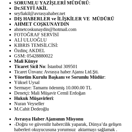
SORUMLU YAZİŞLERİ MÜDÜRÜ
:
Dr.SEYFİ AKİL
seyfiakil@avrasyahaber.net
DIŞ HABERLER ve İLİŞKİLER VE MÜDÜRÜ
AHMET COŞKUNAYDIN
ahmetcoskunaydin@hotmail.com
FOTOĞRAF SERVİSİ
ALİ ULUOĞLU
KIBRIS TEMSİLCİSİ:
Özdinç AKDEL
GSM: 05428880022
Mali Künye
Ticaret Sicil No
: İstanbul 309501
Ticaret Ünvanı: Avrasya haber Ajansı Ltd.Şti.
Yönetim Kurulu Başkanı ve Sorumlu Müdür
:
Yüksel Uysal
Sermaye: Tamamı ödenmiş 10.000.00 TL
Denetçi: Mali Müşavir Cemil Erdoğan
Hukuk Müşavirleri
:
Nuran Veyseller
M.Cahit Dedeoğlu
Avrasya Haber Ajansının Misyonu
-Doğru ve güvenilir habercilik yaparak, Dünya’da gelişen
haberleri okuyucusuna yorumsuz aktarmayı sağlamak .