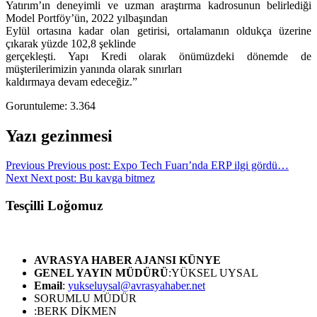
Yatırım’ın deneyimli ve uzman araştırma kadrosunun belirlediği
Model Portföy’ün, 2022 yılbaşından
Eylül ortasına kadar olan getirisi, ortalamanın oldukça üzerine
çıkarak yüzde 102,8 şeklinde
gerçekleşti. Yapı Kredi olarak önümüzdeki dönemde de
müşterilerimizin yanında olarak sınırları
kaldırmaya devam edeceğiz.”
Goruntuleme:
3.364
Yazı gezinmesi
Previous
Previous post:
Expo Tech Fuarı’nda ERP ilgi gördü…
Next
Next post:
Bu kavga bitmez
Tesçilli Loğomuz
AVRASYA HABER AJANSI
KÜNYE
GENEL YAYIN MÜDÜRÜ
:YÜKSEL UYSAL
Email
:
yukseluysal@avrasyahaber.net
SORUMLU MÜDÜR
:BERK DİKMEN