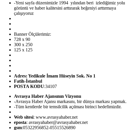
-Yeni sayfa düzenimizle 1994 yılından beri izlediğimiz yolu
görüntü ve haber kalitesini arttırarak beğeniyi arttırmaya
çalışıyoruz
Banner Ölçülerimiz:
728 x 90
300 x 250
125 x 125
Adres: Yedikule İmam Hüseyin Sok. No 1
Fatih-İstanbul
POSTA KODU
:34107
Avrasya Haber Ajansının Vizyonu
-Avrasya Haber Ajansı markasını, bir dünya markası yapmak.
-Tüm kentlerde bir temsilcilik açılması birinci hedefimizdir.
Web sitesi
: www.avrasyahaber.net
eposta
: avrasyahaber@avrasyahaber.net
gsm
:05322956852-05515526890