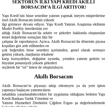
SEKTÖRÜN İLKİ YAPI KREDİ AKILLI
BORSACIM’A İLGİ ARTIYOR!
Yapı Kredi’nin hisse senedine yatırım yapmak isteyen müşterilerine
özel Akıllı Borsacım ürünü yüksek
ilgi görmeye devam ediyor. Yapı Kredi Yatırım Araştırma ekibinin
Model Portföy önerilerinin yer
aldığı Akıllı Borsacım’da sektör ve şirketler hakkında oluşturulan
temel değerleme sonuçları titiz bir
çalışma ile raporlanıyor. Ayrıca, Akıllı Borsacım’da dönemin piyasa
koşulları göz ardı edilmeden en
çok beğenilen hisse senetleri içerisinden, genel olarak sermaye
getirisi yüksek, marjlarını rekabete
karşı koruyabilen, değişime uyumlu, yeniden yatırım getirisi ve
büyüme potansiyeli yüksek şirketleri
seçilerek bir “en” listesi de oluşturuluyor.
Akıllı Borsacım
Akıllı Borsacım’ın piyasayı takip edemeyen ya da yeni işlem
yapmaya başlayan yatırımcıların
rahatlıkla yararlanabilecekleri bir uygulama olduğunu belirten Yapı
Kredi Bankası Varlık Yönetimi ve
Yatırım Hizmetleri Direktörü Çiğdem Ergun şu değerlendirmede