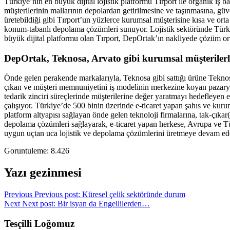
Türkiye’nin en büyük dijital lojistik platformu Tırport ile organik iş 
müşterilerinin mallarının depolardan getirilmesine ve taşınmasına, güv
üretebildiği gibi Tırport’un yüzlerce kurumsal müşterisine kısa ve ort
konum-tabanlı depolama çözümleri sunuyor. Lojistik sektöründe Türk
büyük dijital platformu olan Tırport, DepOrtak’ın nakliyede çözüm ort
DepOrtak, Teknosa, Arvato gibi kurumsal müşteriler
Önde gelen perakende markalarıyla, Teknosa gibi sattığı ürüne Tekno
çıkan ve müşteri memnuniyetini iş modelinin merkezine koyan pazarye
tedarik zinciri süreçlerinde müşterilerine değer yaratmayı hedefleyen e-
çalışıyor. Türkiye’de 500 binin üzerinde e-ticaret yapan şahıs ve kuru
platform altyapısı sağlayan önde gelen teknoloji firmalarına, tak-çık
depolama çözümleri sağlayarak, e-ticaret yapan herkese, Avrupa ve Tü
uygun uçtan uca lojistik ve depolama çözümlerini üretmeye devam ede
Goruntuleme:
8.426
Yazı gezinmesi
Previous
Previous post:
Küresel çelik sektöründe durum
Next
Next post:
Bir isyan da Engellilerden…
Tesçilli Loğomuz