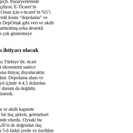
geçti. Pazaryerlerinde
iliyor. E-Ticaret’in
r. Onun için e-ticaret’in %5’i
önemli kısmı “depolama” ve
m DepOrtak gibi veri ve akıllı
rttırılmış-zeka destekli
aha çok göstermeye
 ihtiyacı olacak
u Türkiye’de, ticari
t ekosistemi sadece
ına ihtiyaç duyulacaktır.
ktır. Depolama alanı ve
yıl içinde 4-4,5 dolardan
r durum da değildir,
österdi.
 ve akıllı kapasite
ir ilaç şirketi, geleneksel
içinde olurdu. Oysaki bu
20’si de doğrudan ilaç
5-6 farklı yerde ve özellikte