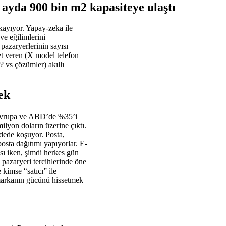
yda 900 bin m2 kapasiteye ulaştı
 kayıyor. Yapay-zeka ile
ve eğilimlerini
 pazaryerlerinin sayısı
et veren (X model telefon
? vs çözümler) akıllı
cek
, Avrupa ve ABD’de %35’i
lyon doların üzerine çıktı.
adede koşuyor. Posta,
sta dağıtımı yapıyorlar. E-
ısı iken, şimdi herkes gün
 pazaryeri tercihlerinde öne
 kimse “satıcı” ile
 markanın gücünü hissetmek