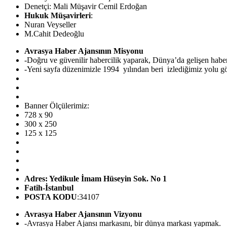
Denetçi: Mali Müşavir Cemil Erdoğan
Hukuk Müşavirleri
:
Nuran Veyseller
M.Cahit Dedeoğlu
Avrasya Haber Ajansının Misyonu
-Doğru ve güvenilir habercilik yaparak, Dünya’da gelişen hab
-Yeni sayfa düzenimizle 1994 yılından beri izlediğimiz yolu görü
Banner Ölçülerimiz:
728 x 90
300 x 250
125 x 125
Adres: Yedikule İmam Hüseyin Sok. No 1
Fatih-İstanbul
POSTA KODU
:34107
Avrasya Haber Ajansının Vizyonu
-Avrasya Haber Ajansı markasını, bir dünya markası yapmak.