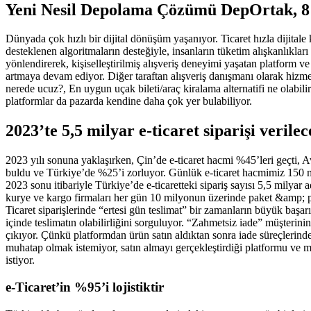
Yeni Nesil Depolama Çözümü DepOrtak, 8 a
Dünyada çok hızlı bir dijital dönüşüm yaşanıyor. Ticaret hızla dijitale
desteklenen algoritmaların desteğiyle, insanların tüketim alışkanlıkları 
yönlendirerek, kişiselleştirilmiş alışveriş deneyimi yaşatan platform ve
artmaya devam ediyor. Diğer taraftan alışveriş danışmanı olarak hizm
nerede ucuz?, En uygun uçak bileti/araç kiralama alternatifi ne olabilir
platformlar da pazarda kendine daha çok yer bulabiliyor.
2023’te 5,5 milyar e-ticaret siparişi verile
2023 yılı sonuna yaklaşırken, Çin’de e-ticaret hacmi %45’leri geçti
buldu ve Türkiye’de %25’i zorluyor. Günlük e-ticaret hacmimiz 150 mi
2023 sonu itibariyle Türkiye’de e-ticaretteki sipariş sayısı 5,5 milyar 
kurye ve kargo firmaları her gün 10 milyonun üzerinde paket &amp; po
Ticaret siparişlerinde “ertesi gün teslimat” bir zamanların büyük başar
içinde teslimatın olabilirliğini sorguluyor. “Zahmetsiz iade” müşterinin
çıkıyor. Çünkü platformdan ürün satın aldıktan sonra iade süreçlerinde
muhatap olmak istemiyor, satın almayı gerçekleştirdiği platformu ve
istiyor.
e-Ticaret’in %95’i lojistiktir