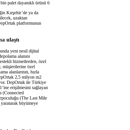
bin palet dayanıklı ürünü 6
ğin Kırşehir’de ya da
ilecek, uzaktan
 DepOrtak platformunun
a ulaştı
nda yeni nesil dijital
depolama alanını
destekli hizmetlerden, özel
 müşterilerine özel
lama alanlarının, hızla
DepOrtak 2,5 milyon m2
iyor. DepOrtak ile Türkiye
ne erişilmesini sağlayan
ma (Connected
e depoculuğu (The Last Mile
ı yaratarak büyümeye