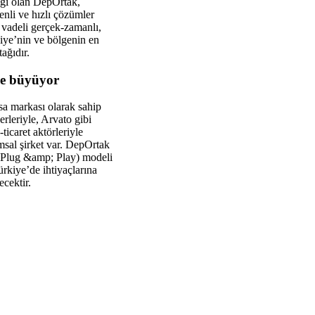
bağı olan DepOrtak,
enli ve hızlı çözümler
a vadeli gerçek-zamanlı,
iye’nin ve bölgenin en
ağıdır.
le büyüyor
sa markası olarak sahip
rleriyle, Arvato gibi
ticaret aktörleriyle
msal şirket var. DepOrtak
ar(Plug &amp; Play) modeli
rkiye’de ihtiyaçlarına
cektir.