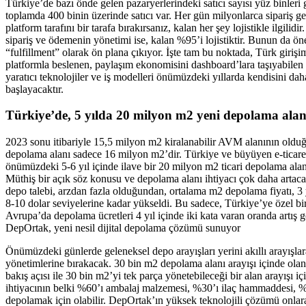
Türkiye’de bazı önde gelen pazaryerlerindeki satıcı sayısı yüz binleri 
toplamda 400 binin üzerinde satıcı var. Her gün milyonlarca sipariş geç
platform tarafını bir tarafa bırakırsanız, kalan her şey lojistikle ilgilidi
sipariş ve ödemenin yönetimi ise, kalan %95’i lojistiktir. Bunun da 
“fulfillment” olarak ön plana çıkıyor. İşte tam bu noktada, Türk girişi
platformla beslenen, paylaşım ekonomisini dashboard’lara taşıyabilen a
yaratıcı teknolojiler ve iş modelleri önümüzdeki yıllarda kendisini d
başlayacaktır.
Türkiye’de, 5 yılda 20 milyon m2 yeni depolama alanı
2023 sonu itibariyle 15,5 milyon m2 kiralanabilir AVM alanının olduğ
depolama alanı sadece 16 milyon m2’dir. Türkiye ve büyüyen e-ticare
önümüzdeki 5-6 yıl içinde ilave bir 20 milyon m2 ticari depolama alan
Müthiş bir açık söz konusu ve depolama alanı ihtiyacı çok daha artaca
depo talebi, arzdan fazla olduğundan, ortalama m2 depolama fiyatı, 3 
8-10 dolar seviyelerine kadar yükseldi. Bu sadece, Türkiye’ye özel bi
Avrupa’da depolama ücretleri 4 yıl içinde iki kata varan oranda artış g
DepOrtak, yeni nesil dijital depolama çözümü sunuyor
Önümüzdeki günlerde geleneksel depo arayışları yerini akıllı arayışlara
yönetimlerine bırakacak. 30 bin m2 depolama alanı arayışı içinde olan b
bakış açısı ile 30 bin m2’yi tek parça yönetebileceği bir alan arayışı 
ihtiyacının belki %60’ı ambalaj malzemesi, %30’ı ilaç hammaddesi, %
depolamak için olabilir. DepOrtak’ın yüksek teknolojili çözümü onlara 