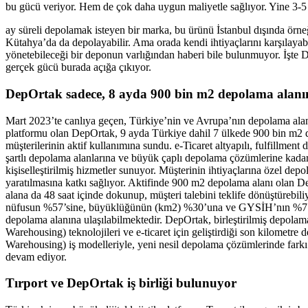
bu gücü veriyor. Hem de çok daha uygun maliyetle sağlıyor. Yine 3-5 
ay süreli depolamak isteyen bir marka, bu ürünü İstanbul dışında örne
Kütahya’da da depolayabilir. Ama orada kendi ihtiyaçlarını karşılayab
yönetebileceği bir deponun varlığından haberi bile bulunmuyor. İşte
gerçek gücü burada açığa çıkıyor.
DepOrtak sadece, 8 ayda 900 bin m2 depolama alanın
Mart 2023’te canlıya geçen, Türkiye’nin ve Avrupa’nın depolama alanı
platformu olan DepOrtak, 9 ayda Türkiye dahil 7 ülkede 900 bin m2 
müşterilerinin aktif kullanımına sundu. e-Ticaret altyapılı, fulfillment 
şartlı depolama alanlarına ve büyük çaplı depolama çözümlerine kadar,
kişiselleştirilmiş hizmetler sunuyor. Müşterinin ihtiyaçlarına özel depo
yaratılmasına katkı sağlıyor. Aktifinde 900 m2 depolama alanı olan 
alana da 48 saat içinde dokunup, müşteri talebini teklife dönüştürebil
nüfusun %57’sine, büyüklüğünün (km2) %30’una ve GYSİH’nın %71’i
depolama alanına ulaşılabilmektedir. DepOrtak, birleştirilmiş depola
Warehousing) teknolojileri ve e-ticaret için geliştirdiği son kilometr
Warehousing) iş modelleriyle, yeni nesil depolama çözümlerinde fark
devam ediyor.
Tırport ve DepOrtak iş birliği bulunuyor