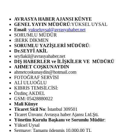
AVRASYA HABER AJANSI
KÜNYE
GENEL YAYIN MÜDÜRÜ
:YÜKSEL UYSAL
Email
:
yukseluysal@avrasyahaber.net
SORUMLU MÜDÜR
:BERK DİKMEN
SORUMLU YAZİŞLERİ MÜDÜRÜ
:
Dr.SEYFİ AKİL
seyfiakil@avrasyahaber.net
DIŞ HABERLER ve İLİŞKİLER VE MÜDÜRÜ
AHMET COŞKUNAYDIN
ahmetcoskunaydin@hotmail.com
FOTOĞRAF SERVİSİ
ALİ ULUOĞLU
KIBRIS TEMSİLCİSİ:
Özdinç AKDEL
GSM: 05428880022
Mali Künye
Ticaret Sicil No
: İstanbul 309501
Ticaret Ünvanı: Avrasya haber Ajansı Ltd.Şti.
Yönetim Kurulu Başkanı ve Sorumlu Müdür
:
Yüksel Uysal
Sermaye: Tamamı ödenmiş 10.000.00 TL